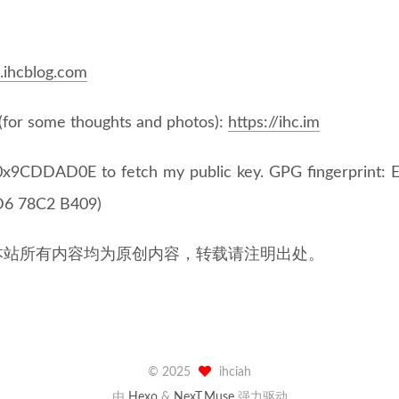
n.ihcblog.com
(for some thoughts and photos):
https://ihc.im
0x9CDDAD0E to fetch my public key. GPG fingerprint
6 78C2 B409)
本站所有内容均为原创内容，转载请注明出处。
©
2025
ihciah
由
Hexo
&
NexT.Muse
强力驱动