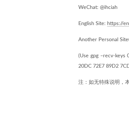
WeChat: @ihciah
English Site:
https://e
Another Personal Site
(Use gpg –recv-keys 
20DC 72E7 89D2 7CD
注：如无特殊说明，